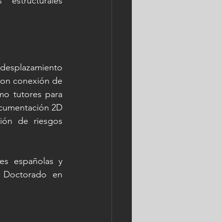
 estructurales 
desplazamiento 
 con conexión de 
o tutores para 
ocumentación 2D 
ón de riesgos 
es españolas y 
 Doctorado en 