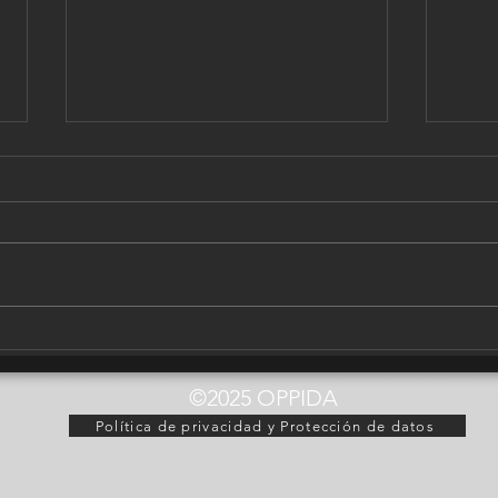
La UNED colabora en la
OPPI
investigación arqueológica
RES
de OPPIDA en Laminium
LA 
©2025
OPPIDA
(Alhambra, Ciudad Real)
MON
Política de privacidad y Protección de datos
VIL