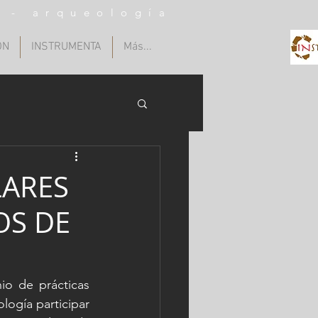
n - arqueología
ÓN
INSTRUMENTA
Más...
LARES
OS DE
o de prácticas 
logía participar 