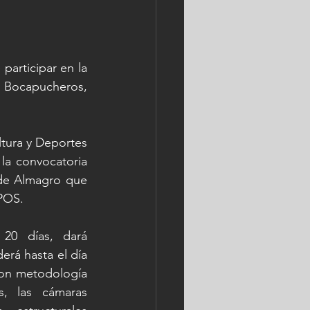
articipar en la 
Bocapucheros, 
tura y Deportes 
a convocatoria 
de Almagro que 
OPOS.
0 días, dará 
rá hasta el día 
con metodología 
s, las cámaras 