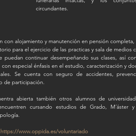
funerarias intactas, y los conjuntos
circundantes.
n con alojamiento y manutención en pensión completa, 
torio para el ejercicio de las practicas y sala de medios
ue puedan continuar desempeñando sus clases, así com
 con especial énfasis en el estudio, caracterización y d
ales. Se cuenta con seguro de accidentes, prevenci
do de participación.
uentra abierta también otros alumnos de universidad
ncuentren cursando estudios de Grado, M´áster y
pología.
 
https://www.oppida.es/voluntariado