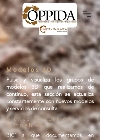
patrimonio - investigación - arqueología
Modelos 3D
Pulsa y visualiza los grupos de
modelos 3D que realizamos de
continuo, esta sección se actualiza
constantemente con nuevos modelos
y servicios de consulta
Bienes Culturales
Inmuebles
BIC´ s que documentamos en