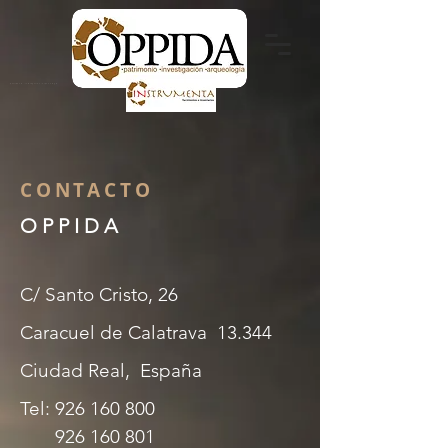
patrimonio - investigación - arqueología
CONTACTO
O P P I D A
C/ Santo Cristo, 26
Caracuel de Calatrava 13.344
Ciudad Real, España
Tel:
926 160 800
926 160 801