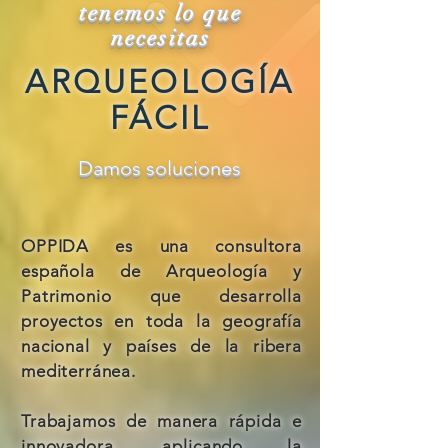
tenemos lo que
necesitas
ARQUEOLOGÍA
FÁCIL
Damos soluciones
OPPIDA es una consultora
española de Arqueología y
Patrimonio que desarrolla
proyectos en toda la geografía
nacional y países de la ribera
mediterránea.
Trabajamos de manera rápida e
innovadora, aplicando la