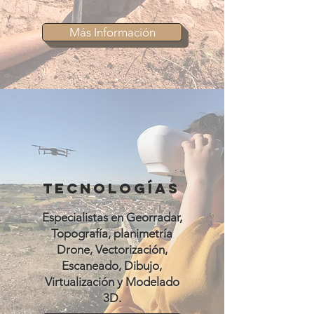
Más Información
TECNOLOGÍAS
Especialistas en Georradar,
Topografía, planimetría
Drone, Vectorización,
Escaneado, Dibujo,
Virtualización y Modelado
3D.