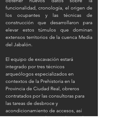
obtener nuevos datos sobre la 
funcionalidad, cronología, el origen de 
los ocupantes y las técnicas de 
construcción que desarrollaron para 
elevar estos túmulos que dominan 
extensos territorios de la cuenca Media 
del Jabalón.
El equipo de excavación estará 
integrado por tres técnicos 
arqueólogos especializados en 
contextos de la Prehistoria en la 
Provincia de Ciudad Real, obreros 
contratados por las consultoras para 
las tareas de desbroce y 
acondicionamiento de accesos, así 
como un equipo de 6 estudiantes de 
Arqueología en Grado, Máster y 
doctorado, que realizarán prácticas 