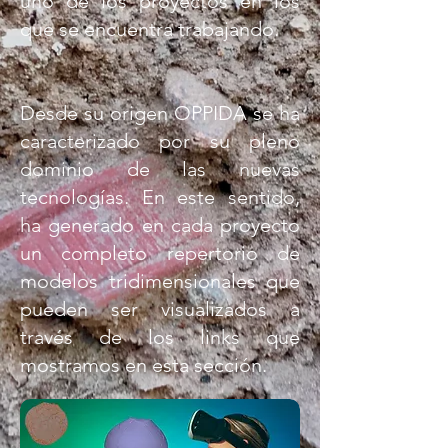
uno de los proyectos en los
que se encuentra trabajando.
Desde su origen OPPIDA se ha
caracterizado por su pleno
dominio de las nuevas
tecnologías. En este sentido,
ha generado en cada proyecto
un completo repertorio de
modelos tridimensionales que
pueden ser visualizados a
través de los links que
mostramos en esta sección.