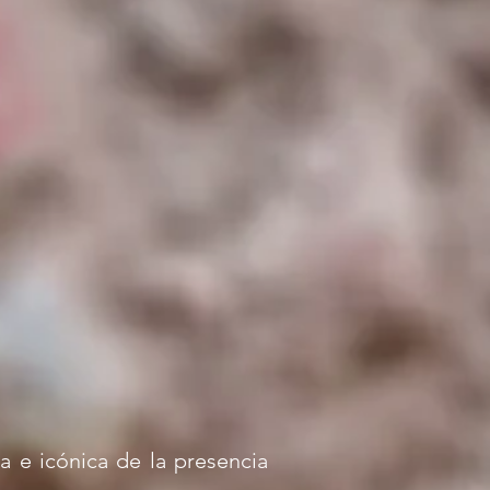
a e icónica de la presencia