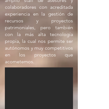
amplio staff de asesores y
colaboradores con acreditada
experiencia en la gestión de
recursos y proyectos
patrimoniales, pero también
con la más alta tecnología
propia, la cual nos permite ser
autónomos y muy competitivos
en los proyectos que
acometemos.