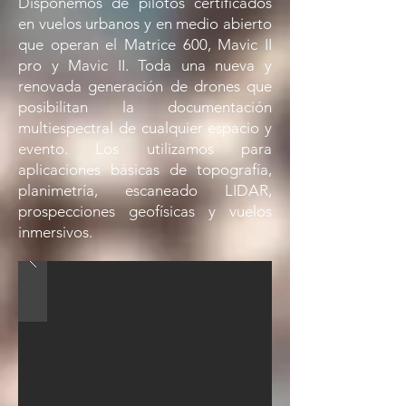
Disponemos de pilotos certificados
en vuelos urbanos y en medio abierto
que operan el Matrice 600, Mavic II
pro y Mavic II. Toda una nueva y
renovada generación de drones que
posibilitan la documentación
multiespectral de cualquier espacio y
evento. Los utilizamos para
aplicaciones básicas de topografía,
planimetría, escaneado LIDAR,
prospecciones geofísicas y vuelos
inmersivos.