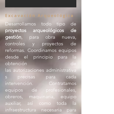
Excavación Arqueológica
Desarrollamos todo tipo de
proyectos arqueológicos de
gestión
, para obra nueva,
controles y proyectos de
reformas. Coordinamos equipos
desde el principio para la
obtención de
las
autorizaciones
administrativa
s precisas para cada
intervención. Contratamos
equipos de profesionales,
obreros, maquinaria, equipo
auxiliar, así como toda la
infraestructura necesaria para