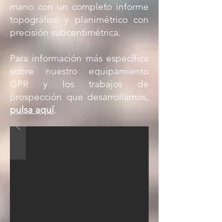
mano con un completo informe
topográfico y planimétrico con
precisión subcentimétrica.
Para información más específica
sobre nuestro equipamiento
GPR y los trabajos de
prospección que desarrollamos,
pulsa aquí
.