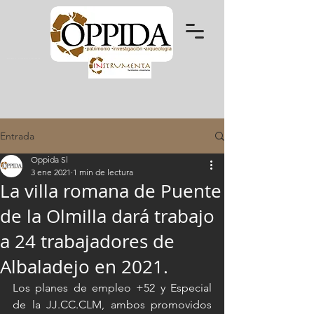
patrimonio - investigación - arqueología
Entrada
Oppida Sl
3 ene 2021
1 min de lectura
La villa romana de Puente
de la Olmilla dará trabajo
a 24 trabajadores de
Albaladejo en 2021.
Los planes de empleo +52 y Especial 
de la JJ.CC.CLM, ambos promovidos 